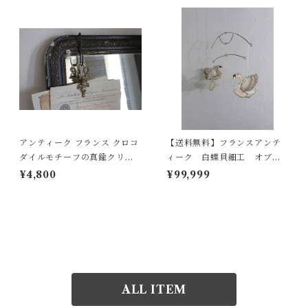
アンティーク フランス クロコ
【送料無料】フランスアンテ
ダイルモチーフの真鍮クリッ
ィーク 白蝶貝細工 オブジ
プ 【I-15】
ェ フランス 窓辺飾り モ
¥4,800
¥99,999
ビール インテリア ビンテ
ージ【929】【フランスバイ
ヤーセレクト品】
ALL ITEM