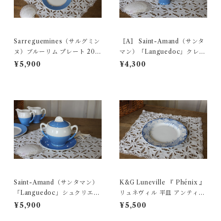
Sarreguemines（サルグミン
〚A〛 Saint-Amand（サンタ
ヌ）ブルーリム プレート 20.7
マン）「Languedoc」クレミ
cm フランス アンティーク【V
エ クリーマー フランス アンテ
¥5,900
¥4,300
-336-4】
ィーク 【V-336-2A】
Saint-Amand（サンタマン）
K&G Luneville 『 Phénix 』
「Languedoc」シュクリエ
リュネヴィル 平皿 アンティー
シュガーポット フランス アン
クプレート フランス 【V-31
¥5,900
¥5,500
ティーク 【V-336-1】
0】