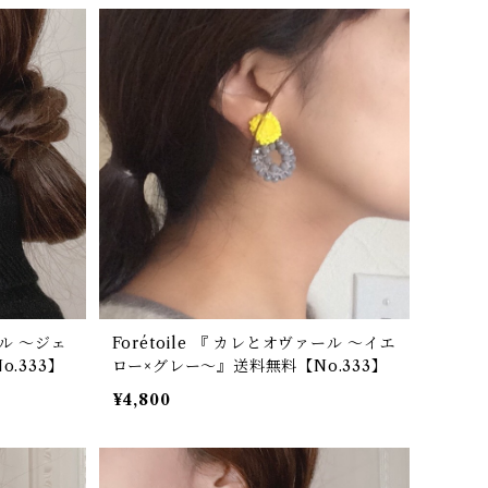
ール ～ジェ
Forétoile 『 カレとオヴァール ～イエ
.333】
ロー×グレー～』送料無料【No.333】
¥4,800