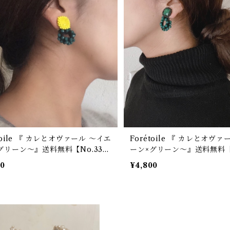
toile 『 カレとオヴァール ～イエ
Forétoile 『 カレとオヴ
グリーン～』送料無料【No.33
ーン×グリーン～』送料無料【N
3】
00
¥4,800