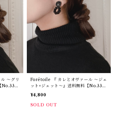
ァール ～グリ
Forétoile 『 カレとオヴァール ～ジェ
o.33
ット×ジェット～』送料無料【No.33
3】
¥4,800
SOLD OUT