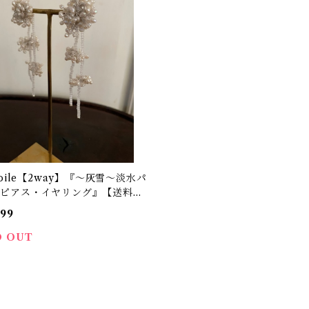
étoile【2way】『～灰雪～淡水パ
のピアス・イヤリング』【送料無
ピアス・イヤリングNo.】
999
D OUT