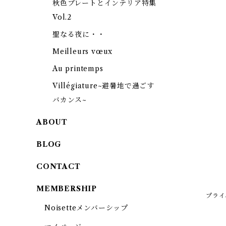
秋色プレートとインテリア特集
Vol.2
聖なる夜に・・
Meilleurs vœux
Au printemps
Villégiature~避暑地で過ごす
バカンス~
ABOUT
BLOG
CONTACT
MEMBERSHIP
プライ
Noisetteメンバーシップ