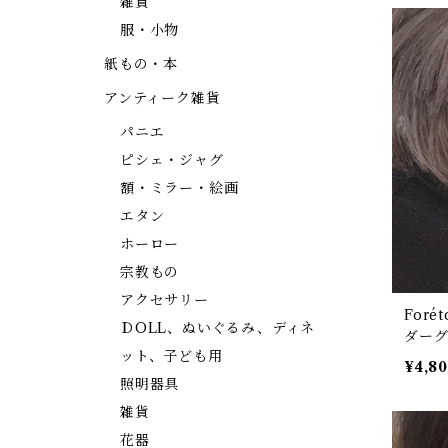
雑貨
服・小物
紙もの・本
アンティーク雑貨
パニエ
ピシェ・ジャグ
額・ミラー・絵画
エタン
ホーロー
宗教もの
アクセサリー
For
ＤOLL、ぬいぐるみ、ディネ
ダーグ
ット、子ども用
333】
¥4,8
照明器具
雑貨
花器