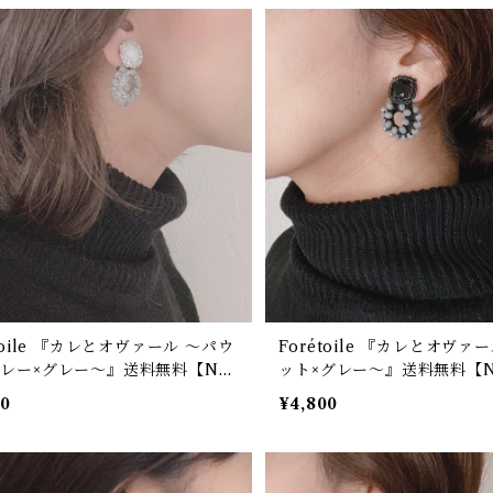
étoile 『カレとオヴァール ～パウ
Forétoile 『カレとオヴァ
レー×グレー～』送料無料【No.
ット×グレー～』送料無料【No
00
¥4,800