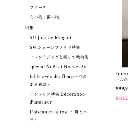
ブローチ
布小物・編み物
特集
5月 Jour de Muguet
6月 ジューンブライド特集
フレンチジャグと実りの秋特集
spécial Noël et Nouvel An
For
table avec des fleurs～花の
ール
ある食卓～
料】【
¥99,
インテリア特集 Décoration
SOL
d'intérieur
L'oiseau et la rose ～鳥とバ
ラ～