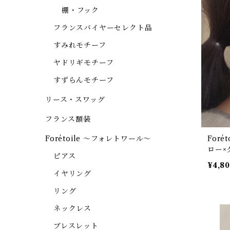
棚・フック
フランスバイヤーセレクト品
すみれモチーフ
ヤドリギモチーフ
すずらんモチーフ
リース・スワッグ
フランス額装
Forétoile ～フォレトワール～
Foré
ロー×
ピアス
3】
¥4,8
イヤリング
リング
ネックレス
ブレスレット