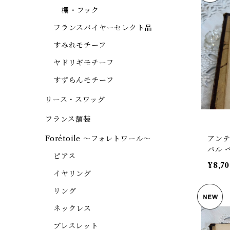
棚・フック
フランスバイヤーセレクト品
すみれモチーフ
ヤドリギモチーフ
すずらんモチーフ
リース・スワッグ
フランス額装
Forétoile ～フォレトワール～
アンテ
バル 
ピアス
27】
¥8,7
イヤリング
リング
ネックレス
ブレスレット