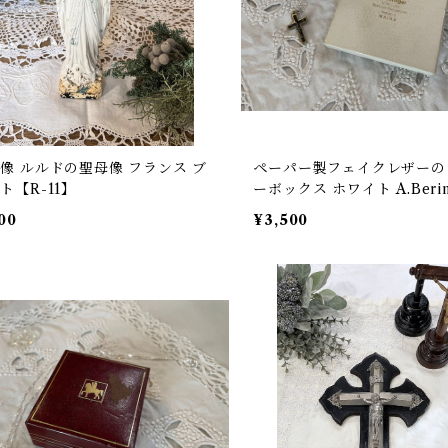
像 ルルドの聖母像 フランス ブ
ペーパー製フェイクレザーの
ト【R-11】
ーボックス ホワイト A.Berin
ンテージ フランス ビンテージ 【B
00
¥3,500
2】