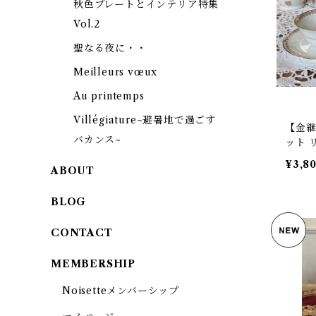
秋色プレートとインテリア特集
Vol.2
聖なる夜に・・
Meilleurs vœux
Au printemps
Villégiature~避暑地で過ごす
【金継
バカンス~
ット 
ス ビン
¥3,8
ABOUT
BLOG
CONTACT
MEMBERSHIP
Noisetteメンバーシップ