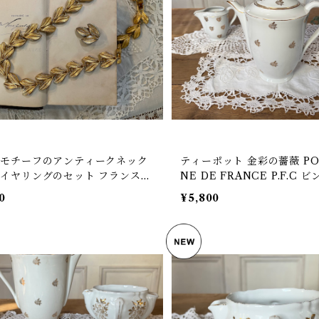
フモチーフのアンティークネック
ティーポット 金彩の薔薇 POR
イヤリングのセット フランス
NE DE FRANCE P.F.C 
1/32】
フランス【V-328】
0
¥5,800