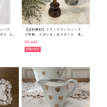
ティーク
【送料無料】フランスアンティーク
タル 19
十字架 ナポレオンⅢスタイル 木
フランス
目 茶色【807】【フランスバイヤー
¥5,644
セレクト品】
17%OFF