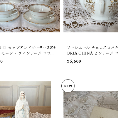
用】カップアンドソーサー2客セ
ソーシエール チェコスロバキア V
リモージュ ヴィンテージ フラン
ORIA CHINA ビンテージ
テージ LIMOGES 【V-327】
【V-285】
00
¥5,600