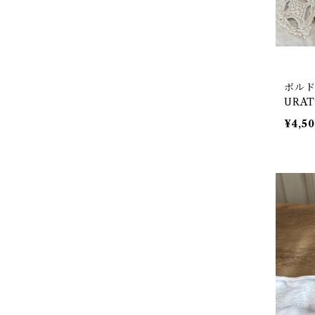
ボルド
URA
¥4,5