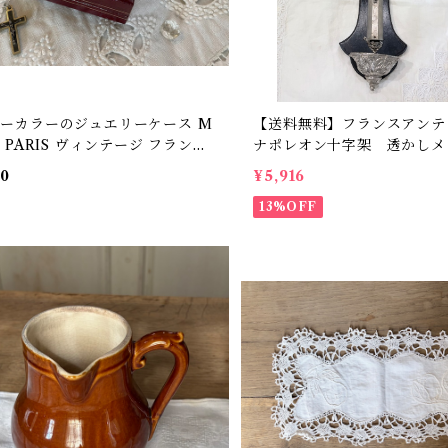
ーカラーのジュエリーケース M
【送料無料】フランスアン
T PARIS ヴィンテージ フランス
ナポレオン十字架 透かしメ
ビンテージ 【B-20】
世紀 希少 古物【804】【
00
¥5,916
バイヤーセレクト品】
13%OFF