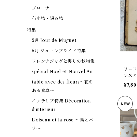
ブローチ
布小物・編み物
特集
5月 Jour de Muguet
6月 ジューンブライド特集
フレンチジャグと実りの秋特集
リー
spécial Noël et Nouvel An
レスと
【B-3
table avec des fleurs～花の
¥7,80
ある食卓～
インテリア特集 Décoration
d'intérieur
L'oiseau et la rose ～鳥とバ
ラ～