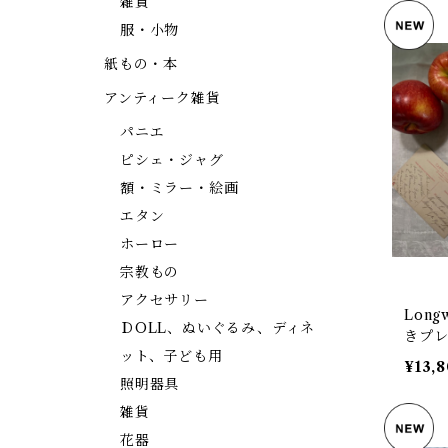
雑貨
服・小物
紙もの・本
アンティーク雑貨
パニエ
ピシェ・ジャグ
額・ミラー・絵画
エタン
ホーロー
宗教もの
アクセサリー
Long
ＤOLL、ぬいぐるみ、ディネ
きプレ
ット、子ども用
-69】
¥13,
照明器具
雑貨
花器