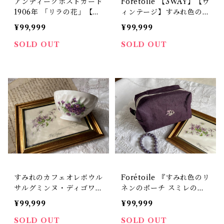
アンティークポストカード
Forétoile 【3WAY】【ヴ
1906年 「リラの花」【P2
ィンテージ】すみれ色のネ
0】
ックレス【No.457】
¥99,999
¥99,999
SOLD OUT
SOLD OUT
すみれのカフェオレボウル
Forétoile 『すみれ色のリ
サルグミンヌ・ディゴワン
ネンのポーチ スミレの刺
ミニ 磁器 フランス【V-5
繡入り』
¥99,999
¥99,999
9】
SOLD OUT
SOLD OUT