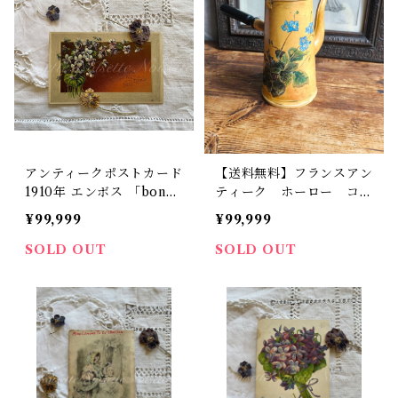
アンティークポストカード
【送料無料】フランスアン
1910年 エンボス 「bonne
ティーク ホーロー コー
et heureuse fête」【P2
ヒーポット スミレ柄
¥99,999
¥99,999
1】
【366】 【フランスバイ
ヤーセレクト品】
SOLD OUT
SOLD OUT