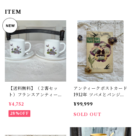
ITEM
【送料無料】（２客セッ
アンティークポストカード
ト）フランスアンティー
1912年 ツバメとパンジー
ク すみれ カップ&ソー
「une pensée」【P22】
¥4,752
¥99,999
サー アルコパル【886】
【フランスバイヤーセレク
28%OFF
SOLD OUT
ト品】