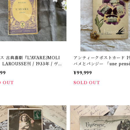
ス 古典喜劇『L'AVARE/MOLI
アンティークポストカード 19
 LAROUSSE刊 / 1933年 / ヴィ
バメとパンジー 「une pens
ジ本 / フランス語【P-32】
2】
999
¥99,999
D OUT
SOLD OUT