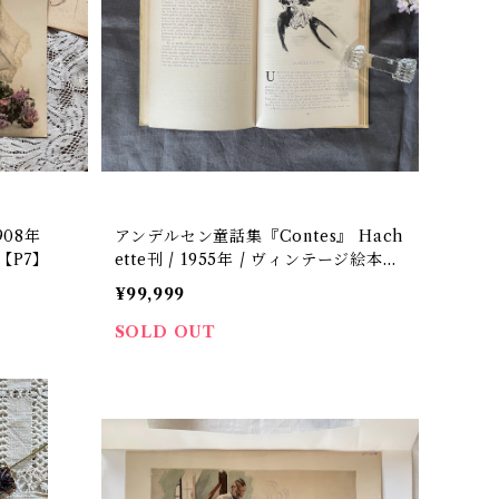
08年
アンデルセン童話集『Contes』 Hach
女【P7】
ette刊 / 1955年 / ヴィンテージ絵本／
フランス語【P-33】
¥99,999
SOLD OUT