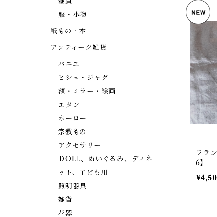
雑貨
服・小物
紙もの・本
アンティーク雑貨
パニエ
ピシェ・ジャグ
額・ミラー・絵画
エタン
ホーロー
宗教もの
アクセサリー
フラン
ＤOLL、ぬいぐるみ、ディネ
6】
ット、子ども用
¥4,5
照明器具
雑貨
花器