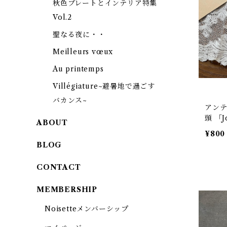
秋色プレートとインテリア特集
Vol.2
聖なる夜に・・
Meilleurs vœux
Au printemps
Villégiature~避暑地で過ごす
バカンス~
アンテ
頭 「J
ABOUT
¥800
BLOG
CONTACT
MEMBERSHIP
Noisetteメンバーシップ