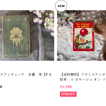
スアンティーク 古書 本【P-3
【送料無料】フランスアン
絵本 ル ボヤージュ オン バ
voyage en ballon フランス語 フラ
00
¥1,980
ンス児童本 フランスインテ
ブジェ【1009】【フランス
10%OFF
レクト品】