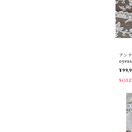
アンテ
oyeu
¥99,
SOL