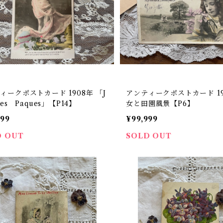
ィークポストカード 1908年 「J
アンティークポストカード 19
ses Paques」【P14】
女と田園風景【P6】
999
¥99,999
D OUT
SOLD OUT