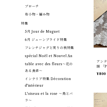
ブローチ
布小物・編み物
特集
5月 Jour de Muguet
6月 ジューンブライド特集
フレンチジャグと実りの秋特集
spécial Noël et Nouvel An
アンテ
table avec des fleurs～花の
頭 「P
ある食卓～
¥800
インテリア特集 Décoration
d'intérieur
L'oiseau et la rose ～鳥とバ
ラ～