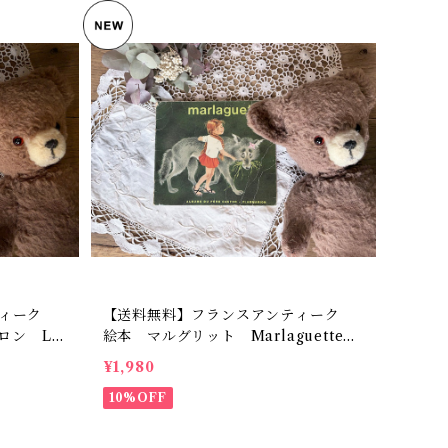
ティーク
【送料無料】フランスアンティーク
ロン Le
絵本 マルグリット Marlaguette
フランス語 フランス児童本 フラ
¥1,980
リア オ
ンスインテリア オブジェ【1008】
バイヤーセ
【フランスバイヤーセレクト品】
10%OFF