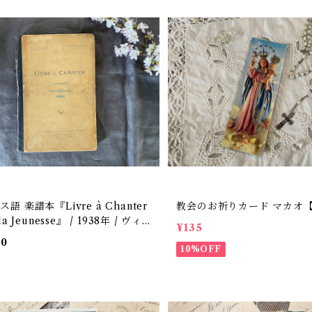
語 楽譜本『Livre à Chanter
教会のお祈りカード マカオ【
la Jeunesse』 / 1938年 / ヴィ
¥135
ジ / 音楽教材 【P-37】
00
10%OFF