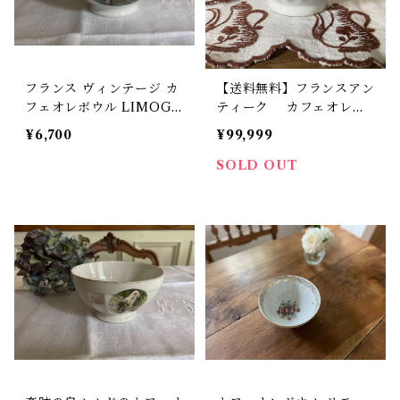
フランス ヴィンテージ カ
【送料無料】フランスアン
フェオレボウル LIMOGE
ティーク カフェオレボ
S Vichy【V-54】
ウル ホワイト ビンテ
¥6,700
¥99,999
ージ B7【606】【フラ
ンスバイヤーセレクト品】
SOLD OUT