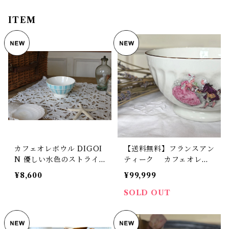
ITEM
カフェオレボウル DIGOI
【送料無料】フランスアン
N 優しい水色のストライ
ティーク カフェオレボ
プ ディゴワン フランス ヴ
ウル サルグミンヌ S
¥8,600
¥99,999
ィンテージ 【V-252】
arreguemines 中世デザ
イン【1022】【フランス
SOLD OUT
バイヤーセレクト品】