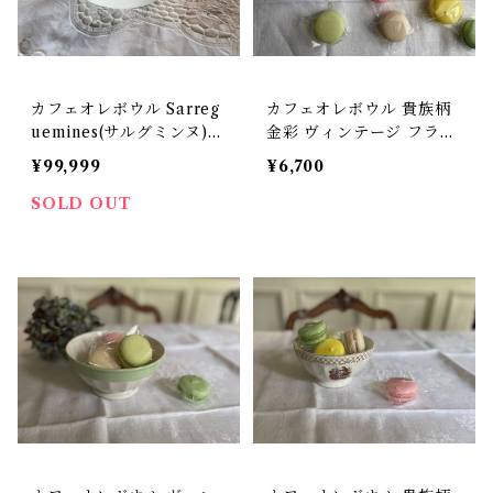
カフェオレボウル Sarreg
カフェオレボウル 貴族柄
uemines(サルグミンヌ)
金彩 ヴィンテージ フラン
フランス ヴィンテージ 落
ス【V-47】
¥99,999
¥6,700
ち着いたオレンジと黄色の
ブーケ柄【V-292A】
SOLD OUT