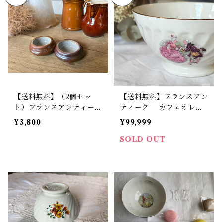
【送料無料】（2個セッ
【送料無料】フランスアン
ト）フランスアンティー
ティーク カフェオレボ
ク バター皿 グレ陶器
ウル サルグミンヌ S
¥3,800
¥99,999
伝統陶器 重厚 フランス
arreguemines 中世デザ
製【1064 】【フランスバ
イン【1021】【フランス
SOLD OUT
イヤーセレクト品】
バイヤーセレクト品】