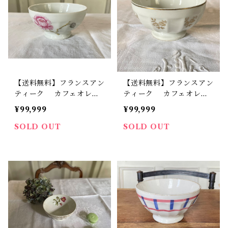
【送料無料】フランスアン
【送料無料】フランスアン
ティーク カフェオレボ
ティーク カフェオレボ
ウル リモージュ 薔薇
ウル 金彩 薔薇模様 ビ
¥99,999
¥99,999
磁器 ビンテージ B1【6
ンテージ B15【614】
00】【フランスバイヤー
【フランスバイヤーセレク
SOLD OUT
SOLD OUT
セレクト品】
ト品】