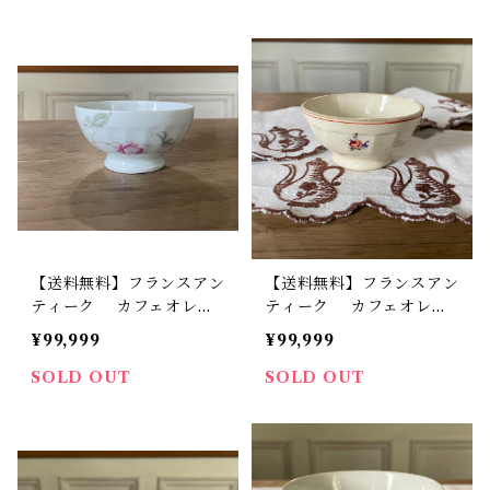
ト品】
【送料無料】フランスアン
【送料無料】フランスアン
ティーク カフェオレボ
ティーク カフェオレボ
ウル リモージュ 薔薇
ウル 小花模様 クリー
¥99,999
¥99,999
磁器 ビンテージ B2【6
ム色 ビンテージ B10
01】【フランスバイヤー
【609】【フランスバイヤ
SOLD OUT
SOLD OUT
セレクト品】
ーセレクト品】