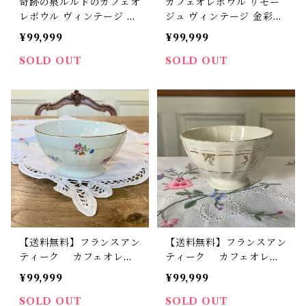
奇跡の泉ルルドのカフェオ
カフェオレボウル リモー
レボウル ヴィンテージ リ
ジュ ヴィンテージ 金彩と
モージュ磁器 フランス【V
花たち フランス 【V-66】
¥99,999
¥99,999
-31】
SOLD OUT
SOLD OUT
【送料無料】フランスアン
【送料無料】フランスアン
ティーク カフェオレボ
ティーク カフェオレボ
ウル 小花 フレンチス
ウル 金色 ガーランド
¥99,999
¥99,999
タイル【720】【フランス
ビンテージ B9【608】
バイヤーセレクト品】
【フランスバイヤーセレク
SOLD OUT
SOLD OUT