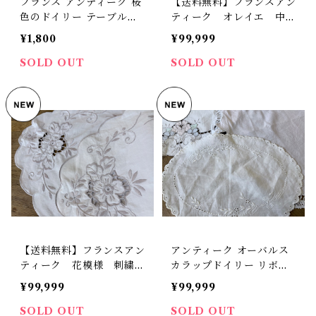
フランス アンティーク 桜
【送料無料】フランスアン
色のドイリー テーブルセ
ティーク オレイエ 中世
ンター 【D-239】
絵柄 枕カバー クッショ
¥1,800
¥99,999
ンカバー【938】【フラン
スバイヤーセレクト品】
SOLD OUT
SOLD OUT
【送料無料】フランスアン
アンティーク オーバルス
ティーク 花模様 刺繍
カラップドイリー リボン
オーバル【943】【フラン
と花の白糸刺繍 ホワイト
¥99,999
¥99,999
スバイヤーセレクト品】
ワークのテーブルセンター
ランチョンマット 【D-】
SOLD OUT
SOLD OUT