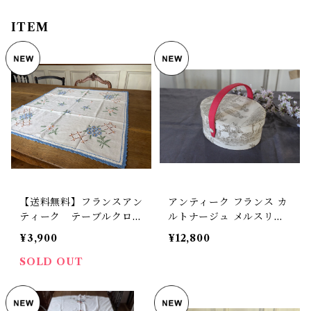
ITEM
【送料無料】フランスアン
アンティーク フランス カ
ティーク テーブルクロス
ルトナージュ メルスリー
（64×62cm） 花柄刺
ボックス ソーイングボッ
¥3,900
¥12,800
繍 手刺繍 レース ブル
クス トワルドジュイ 【I-1
ー小花柄 レース【165-3
5】
SOLD OUT
1】【フランスバイヤーセ
レクト品】