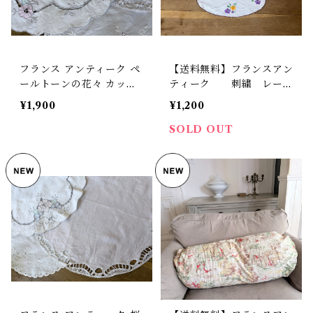
フランス アンティーク ペ
【送料無料】フランスアン
ールトーンの花々 カット
ティーク 刺繍 レー
ワーク ドイリーレース
ス ドイリー 小花デザイ
¥1,900
¥1,200
【D-】
ン【165-23B】【フランス
バイヤーセレクト品】
SOLD OUT