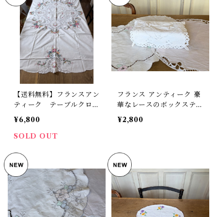
【送料無料】フランスアン
フランス アンティーク 豪
ティーク テーブルクロ
華なレースのボックスティ
ス 円形 クロスステッ
ッシュカバー 【D-238】
¥6,800
¥2,800
チ 刺繍 レース エレガ
ント レース【165-29】
SOLD OUT
【フランスバイヤーセレク
ト品】