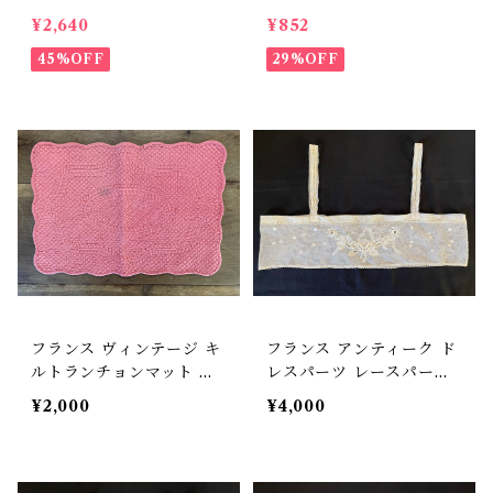
ク テーブルマット 薔
ルーピンク 刺繍 【165
¥2,640
¥852
薇 花柄 ビンテージ【8
-18】【フランスバイヤー
74】【フランスバイヤー
45%OFF
セレクト品】
29%OFF
セレクト品】
フランス ヴィンテージ キ
フランス アンティーク ド
ルトランチョンマット サ
レスパーツ レースパーツ
ーモンピンク ピケ ブティ
チュールレース 【D-335
¥2,000
¥4,000
【D-338c】
A】