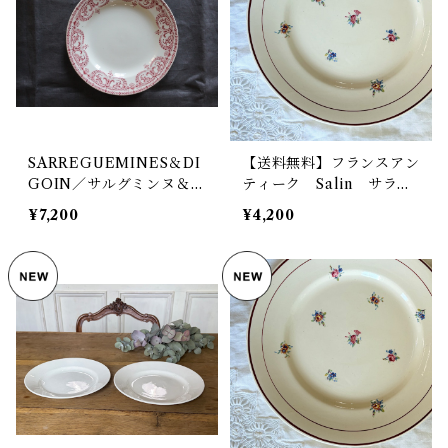
SARREGUEMINES＆DI
【送料無料】フランスアン
GOIN／サルグミンヌ＆デ
ティーク Salin サラ
ィゴワン プレート 平皿 ア
ン 小花デザイン デザー
¥7,200
¥4,200
ンティーク フランス【V-
トプレート【913-D】【フ
237】
ランスバイヤーセレクト
品】