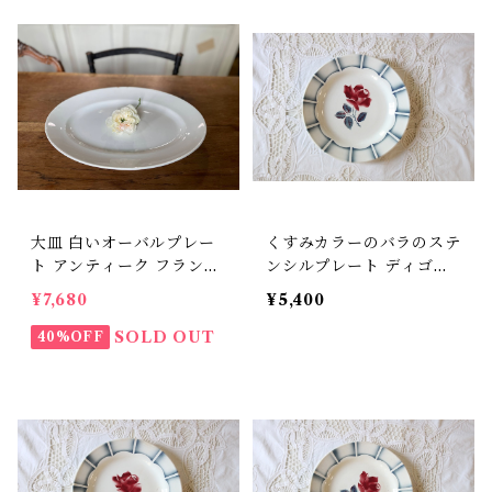
ト品】
大皿 白いオーバルプレー
くすみカラーのバラのステ
ト アンティーク フランス
ンシルプレート ディゴワ
【V-125】
ンサルグミンヌ (DIGOIN
¥7,680
¥5,400
SARREGUEMINES) 『D
AUPHIN』 アンティーク
SOLD OUT
40%OFF
フランス【V-84】