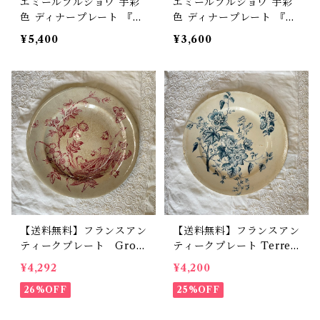
エミールブルジョワ 手彩
エミールブルジョワ 手彩
色 ディナープレート 『Al
色 ディナープレート 『Al
thea 』 花柄 平皿 アンテ
thea 』 花柄 平皿 アンテ
¥5,400
¥3,600
ィーク フランス【V-15
ィーク フランス【V-157】
6】
【送料無料】フランスアン
【送料無料】フランスアン
ティークプレート Grou
ティークプレート Terre
p G .W.T & S ディナー
de feu de Grigny (グリ
¥4,292
¥4,200
プレート フレンチスタイ
ニー)【824】【フランス
ル 飴色 古物【823】
26%OFF
バイヤーセレクト品】
25%OFF
【フランスバイヤーセレク