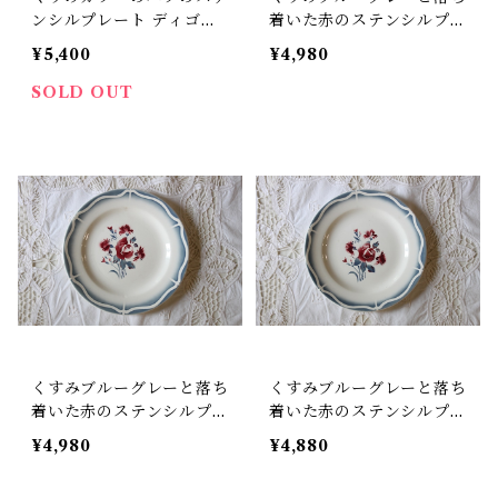
ンシルプレート ディゴワ
着いた赤のステンシルプレ
ンサルグミンヌ (DIGOIN
ート ディゴワンサルグミ
¥5,400
¥4,980
SARREGUEMINES) 『D
ンヌ (DIGOIN SARREG
AUPHIN』 アンティーク
UEMINES) 『NINA RO
SOLD OUT
フランス【V-87】
SA』 アンティーク フラン
ス【V-80】
くすみブルーグレーと落ち
くすみブルーグレーと落ち
着いた赤のステンシルプレ
着いた赤のステンシルプレ
ート ディゴワンサルグミ
ート ディゴワンサルグミ
¥4,980
¥4,880
ンヌ (DIGOIN SARREG
ンヌ (DIGOIN SARREG
UEMINES) 『NINA RO
UEMINES) 『NINA RO