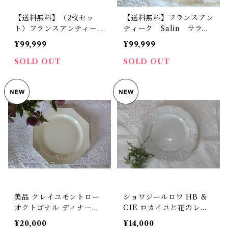
【送料無料】（2枚セッ
【送料無料】フランスアン
ト）フランスアンティー
ティーク Salin サラ
ク Gien ジアン ホワ
ン 小花デザイン デザー
¥99,999
¥99,999
イト プレート【917】
トプレート【913-C】【フ
【フランスバイヤーセレク
ランスバイヤーセレクト
SOLD OUT
SOLD OUT
ト品】
品】
美品 クレイユモントロー
ショワジールロワ HB &
オクトゴナル ディナープ
CIE ロカイユと花のレリ
レート 平皿 アンティーク
ーフ デザートプレート 平
¥20,000
¥14,000