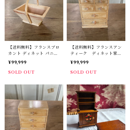
【送料無料】フランスブロ
【送料無料】フランスアン
カント ディネット パニエ
ティーク ディネット家
シャビー【526】【フラン
具 ドール家具 ミニコモ
¥99,999
¥99,999
スバイヤーセレクト品】
ード チェスト D-1【52
4】【フランスバイヤーセ
SOLD OUT
SOLD OUT
レクト品】