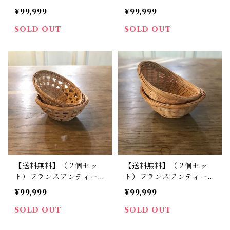
み ベージュ ビンテージ
ア 編み椅子 ドールサイ
¥99,999
¥99,999
【461】【フランスバイヤ
ズ 【477】【フランスバ
ーセレクト品】
イヤーセレクト品】
SOLD OUT
SOLD OUT
【送料無料】（２個セッ
【送料無料】（２個セッ
ト）フランスアンティー
ト）フランスアンティー
ク ディネットグッズ 小
ク ディネットグッズ 小
¥99,999
¥99,999
さなパニエ かご ドール
さなパニエ かご ドール
サイズ 【475】【フラン
サイズ 【476】【フラ
SOLD OUT
SOLD OUT
スバイヤーセレクト品】
ンスバイヤーセレクト品】