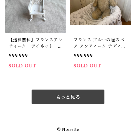
【送料無料】フランスアン
フランス ブルーの瞳のベ
ティーク デイネット ド
ア アンティーク テディベ
ール椅子 チェア 木製
ア【I-72】
¥99,999
¥99,999
【425】【フランスバイヤ
ーセレクト品】
SOLD OUT
SOLD OUT
もっと見る
© Noisette