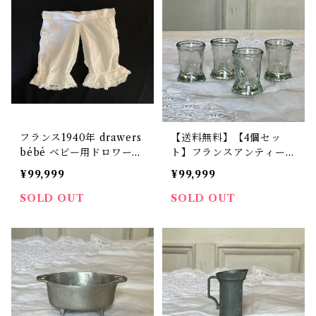
フランス1940年 drawers
【送料無料】【4個セッ
bébé ベビー用ドロワーズ
ト】フランスアンティー
バテンレース D-56
ク ディネット 手作りガ
¥99,999
¥99,999
ラス ミニガラス フラン
ススタイル【794】【フラ
SOLD OUT
SOLD OUT
ンスバイヤーセレクト品】