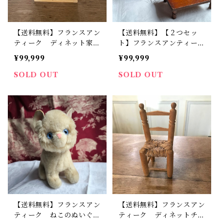
【送料無料】フランスアン
【送料無料】【２つセッ
ティーク ディネット家
ト】フランスアンティー
具 ドール家具 ミニコモ
ク ディネット家具 ドー
¥99,999
¥99,999
ード チェスト D-２【5
ル家具 手描き絵 ミニコ
25】【フランスバイヤー
モードとテーブルのセット
SOLD OUT
SOLD OUT
セレクト品】
【474】【フランスバイヤ
ーセレクト品】
【送料無料】フランスアン
【送料無料】フランスアン
ティーク ねこのぬいぐる
ティーク ディネットチェ