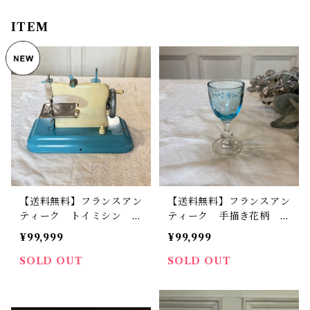
ITEM
【送料無料】フランスアン
【送料無料】フランスアン
ティーク トイミシン お
ティーク 手描き花柄
もちゃのミシン ディネッ
ブルー リキュール【84
¥99,999
¥99,999
ト【842】【フランスバイ
8】【フランスバイヤーセ
ヤーセレクト品】
レクト品】
SOLD OUT
SOLD OUT