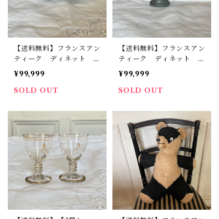
【送料無料】フランスアン
【送料無料】フランスアン
ティーク ディネット メ
ティーク ディネット エ
タルのストーブ鍋 オブジ
タンメジャーカップ ピュ
¥99,999
¥99,999
ェ フランスインテリア
ーター オブジェ フラン
小さなサイズ 希少【75
スインテリア 小さなサイ
SOLD OUT
SOLD OUT
6】【フランスバイヤーセ
ズ【755】【フランスバイ
レクト品】
ヤーセレクト品】