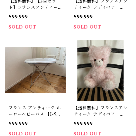
【送料無料】【2個セッ
【送料無料】フランスアン
ト】フランスアンティー
ティーク テディベア パ
ク リキュールグラス フ
ンダ顔のくまさん ぬいぐ
¥99,999
¥99,999
ランススタイル 古物【7
るみ ビンテージ【73
93】【フランスバイヤー
3】【フランスバイヤーセ
SOLD OUT
SOLD OUT
セレクト品】
レクト品】
フランス アンティーク ホ
【送料無料】フランスアン
ーローベビーバス 【I-9
ティーク テディベア ピ
6】
ンクのくまさん ぬいぐる
¥99,999
¥99,999
み ビンテージ【665】
【フランスバイヤーセレク
SOLD OUT
SOLD OUT