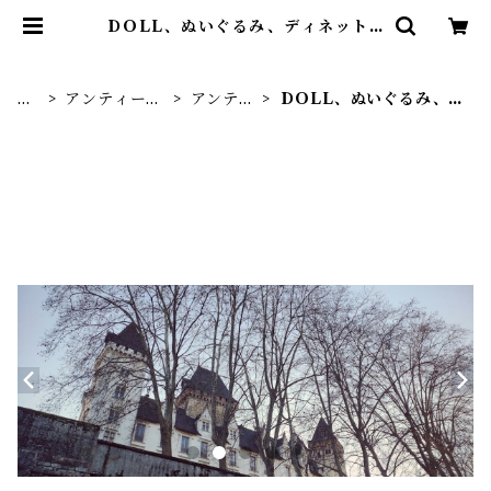
ＤOLL、ぬいぐるみ、ディネット、
子ども用 | Noisette
H
アンティー
アンティ
ＤOLL、ぬいぐるみ、
O
ク・ブロカン
ーク雑貨
ディネット、子ども用
M
ト
E