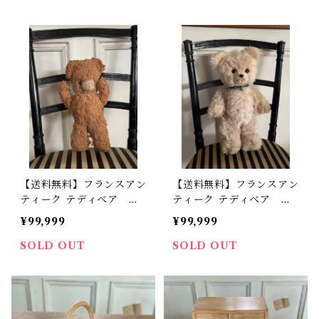
ト品】
【送料無料】フランスアン
【送料無料】フランスアン
ティーク テディベア 両
ティーク テディベア 首
手を広げた くまのぬいぐ
輪をした くまのぬいぐる
¥99,999
¥99,999
るみ ビンテージ【564】
み ビンテージ【563】
【フランスバイヤーセレク
【フランスバイヤーセレク
SOLD OUT
SOLD OUT
ト品】
ト品】