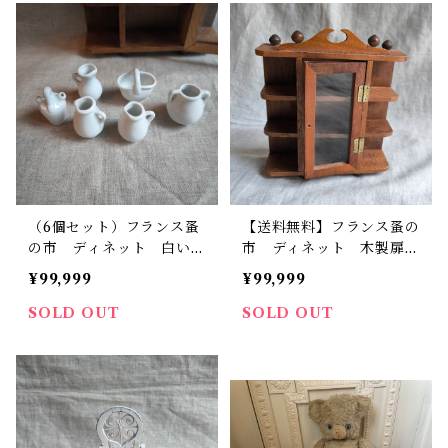
（6個セット）フランス蚤
【送料無料】フランス蚤の
の市 ディネット 白い食
市 ディネット 木製扉付
器の６点セット 陶器 箱
きガラス戸棚 ビンテージ
¥99,999
¥99,999
入り ビンテージ【415】
【431】【フランスバイヤ
【フランスバイヤーセレク
ーセレクト品】
SOLD OUT
SOLD OUT
ト品】