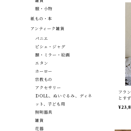
雑貨
服・小物
紙もの・本
アンティーク雑貨
パニエ
ピシェ・ジャグ
額・ミラー・絵画
エタン
ホーロー
宗教もの
アクセサリー
フラン
ＤOLL、ぬいぐるみ、ディネ
とすず
ット、子ども用
ジャグ
¥23,
照明器具
雑貨
花器