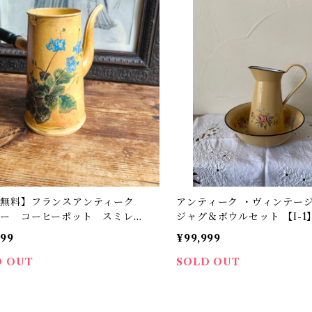
料無料】フランスアンティーク
アンティーク ・ヴィンテージ
ロー コーヒーポット スミレ
ジャグ＆ボウルセット 【I-1
366】 【フランスバイヤーセ
999
¥99,999
ト品】
D OUT
SOLD OUT