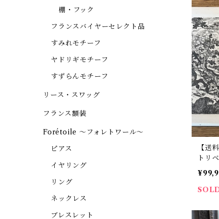
棚・フック
フランスバイヤーセレクト品
すみれモチーフ
ヤドリギモチーフ
すずらんモチーフ
リース・スワッグ
フランス額装
Forétoile ～フォレトワール～
【送
ピアス
トリ
イヤリング
き 
¥99,
ン【7
リング
ト品
SOL
ネックレス
ブレスレット