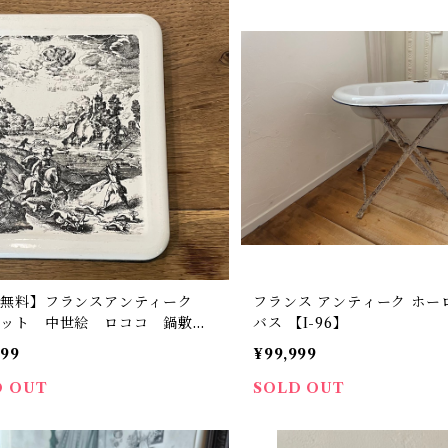
料無料】フランスアンティーク
フランス アンティーク ホー
ベット 中世絵 ロココ 鍋敷
バス 【I-96】
トワルドジュイ フランスキッチ
999
¥99,999
09】【フランスバイヤーセレク
】
D OUT
SOLD OUT