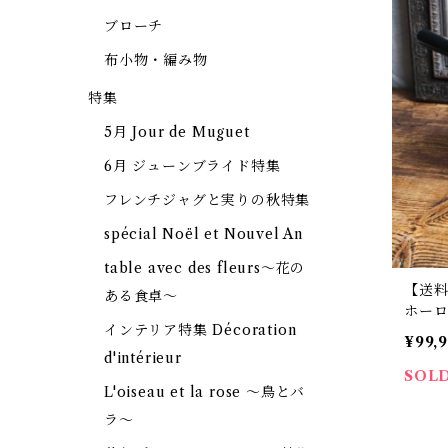
ブローチ
布小物・編み物
特集
5月 Jour de Muguet
6月 ジューンブライド特集
フレンチジャグと実りの秋特集
spécial Noël et Nouvel An
table avec des fleurs～花の
【送
ある食卓～
ホー
インテリア特集 Décoration
柄 【
¥99,
レク
d'intérieur
SOL
L'oiseau et la rose ～鳥とバ
ラ～