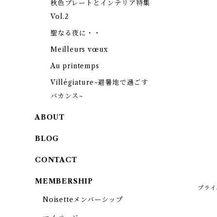
秋色プレートとインテリア特集
Vol.2
聖なる夜に・・
Meilleurs vœux
Au printemps
Villégiature~避暑地で過ごす
バカンス~
ABOUT
BLOG
CONTACT
MEMBERSHIP
プライ
Noisetteメンバーシップ