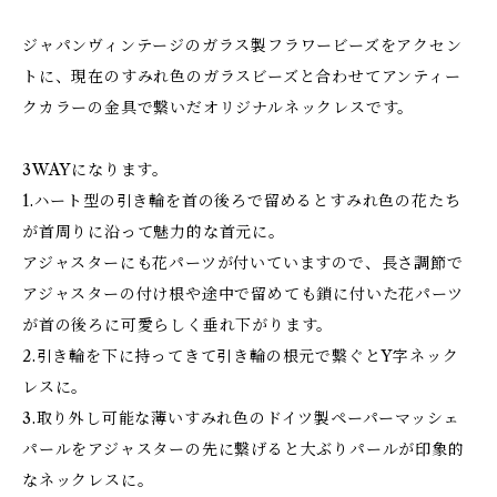
ジャパンヴィンテージのガラス製フラワービーズをアクセン
トに、現在のすみれ色のガラスビーズと合わせてアンティー
クカラーの金具で繋いだオリジナルネックレスです。
3WAYになります。
1.ハート型の引き輪を首の後ろで留めるとすみれ色の花たち
が首周りに沿って魅力的な首元に。
アジャスターにも花パーツが付いていますので、長さ調節で
アジャスターの付け根や途中で留めても鎖に付いた花パーツ
が首の後ろに可愛らしく垂れ下がります。
2.引き輪を下に持ってきて引き輪の根元で繋ぐとY字ネック
レスに。
3.取り外し可能な薄いすみれ色のドイツ製ペーパーマッシェ
パールをアジャスターの先に繋げると大ぶりパールが印象的
なネックレスに。