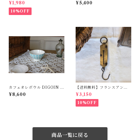
ィーク 絵本 マルグリッ
ィーク ゴブレット イニシ
¥1,980
¥5,400
ト Marlaguette フランス
ャル シルバーメタル カッ
語 フランス児童本 フラ
プ フレンチインテリア コ
10%OFF
ンスインテリア オブジェ【1
レクション【1049】【フラン
008】【フランスバイヤーセ
スバイヤーセレクト品】
レクト品】
カフェオレボウル DIGOIN 優
【送料無料】フランスアンテ
しい水色のストライプ ディゴ
ィーク 計量器 真鍮 フッ
¥8,600
¥3,150
ワン フランス ヴィンテージ
ク吊り下げ式 フレンチイ
【V-252】
ンテリイア 【997】【フラン
10%OFF
スバイヤーセレクト品】
商品一覧に戻る