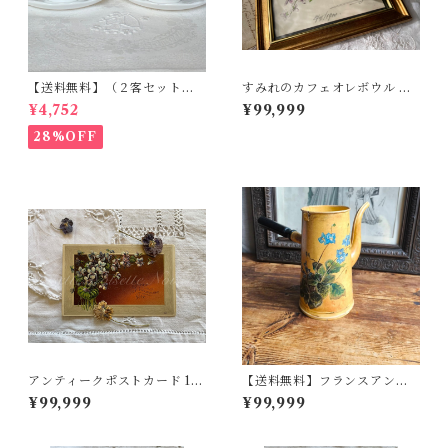
【送料無料】（２客セット）
すみれのカフェオレボウル サ
フランスアンティーク すみ
ルグミンヌ・ディゴワン ミニ
¥4,752
¥99,999
れ カップ&ソーサー アルコ
磁器 フランス【V-59】
パル【886】【フランスバイ
28%OFF
ヤーセレクト品】
アンティークポストカード 191
【送料無料】フランスアンテ
0年 エンボス 「bonne et heu
ィーク ホーロー コーヒー
¥99,999
¥99,999
reuse fête」【P21】
ポット スミレ柄 【366】
【フランスバイヤーセレク
ト品】