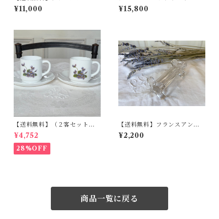
ィーク ウォールランプ ２
オン ナポレオンスタイル フラ
¥11,000
¥15,800
灯 ブロンズ照明 ロココ装
ンス アンティーク 【V-116】
飾 真鍮 フランスインテリ
ア【991】【フランスバイヤー
セレクト品】
【送料無料】（２客セット）
【送料無料】フランスアンテ
フランスアンティーク すみ
ィーク ナイフレスト クロ
¥4,752
¥2,200
れ カップ&ソーサー アルコ
ーバー トレフル ガラス
パル【886】【フランスバイ
古物【1041】【フランスバイ
28%OFF
ヤーセレクト品】
ヤーセレクト品】
商品一覧に戻る