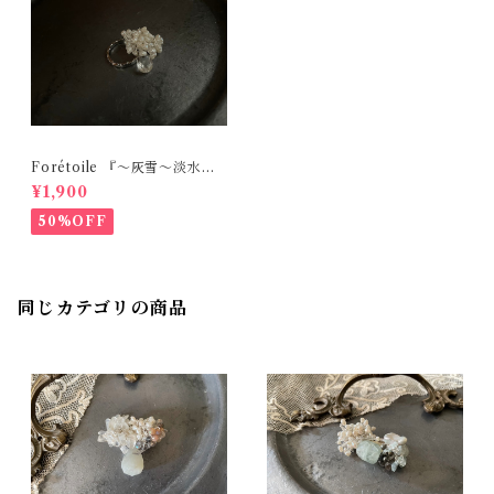
Forétoile 『～灰雪～淡水パ
ールとクリスタルのリング』
¥1,900
天然石【送料無料】【リング
No.436】
50%OFF
同じカテゴリの商品