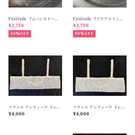
Forétoile 『ムーンストーン
Forétoile 『アクアマリンと
と淡水パールのブローチ』天
淡水パールのブローチ』天然
¥2,750
¥2,750
然石【送料無料】【ブローチ
石【送料無料】【ブローチNo.
No.485】
484】
50%OFF
50%OFF
フランス アンティーク ドレス
フランス アンティーク ドレス
パーツ レースパーツ チュール
パーツ レースパーツ チュール
¥4,000
¥4,000
レース 【D-335A】
レース 【D-335B】