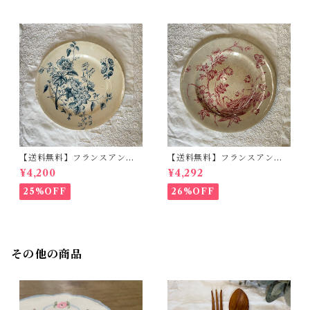
【送料無料】フランスアンテ
【送料無料】フランスアンテ
ィークプレート Terre de feu
ィークプレート Group G .
¥4,200
¥4,292
de Grigny (グリニー)【82
W.T & S ディナープレー
4】【フランスバイヤーセレク
ト フレンチスタイル 飴
25%OFF
26%OFF
ト品】
色 古物【823】【フランスバ
イヤーセレクト品】
その他の商品