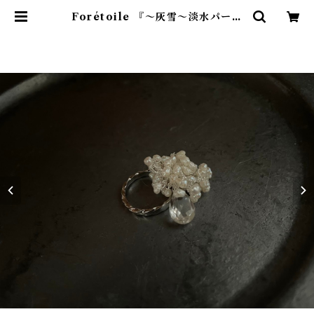
Forétoile 『～灰雪～淡水パール
とクリスタルのリング』天然石【送
料無料】【リングNo.436】 | Noi
sette