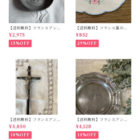
【送料無料】フランスアンテ
【送料無料】フランス蚤の
ィーク タストヴァン エタ
市 ドイリー レース ブル
¥2,975
¥852
ン ワインテスティング ソ
ーピンク 刺繍 【165-18】
ムリエ コレクション【517】
【フランスバイヤーセレクト
15%OFF
29%OFF
【フランスバイヤーセレクト
品】
品】
【送料無料】フランスアンテ
【送料無料】フランスアンテ
ィーク キリスト十字架 ナ
ィーク 花リム 丸型 プレ
¥5,850
¥4,128
ポレオンⅢ 木製 古物【77
ート フランスインテリア【7
2】【フランスバイヤーセレク
42-A】【フランスバイヤーセ
10%OFF
14%OFF
ト品】
レクト品】