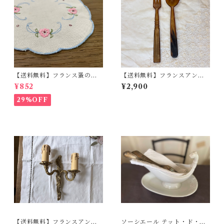
【送料無料】フランス蚤の
【送料無料】フランスアンテ
市 ドイリー レース ブル
ィーク コルヌ サラダ カ
¥852
¥2,900
ーピンク 刺繍 【165-18】
トラリー サーバーセット
【フランスバイヤーセレクト
【814-A】【フランスバイヤ
29%OFF
品】
ーセレクト品】
【送料無料】フランスアンテ
ソーシエール テット・ド・リ